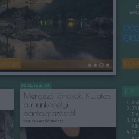
Ö
ves
LÁT
ORS
KÖV
ejtélye
2024. már 22.
TOP 
Mérgező főnökök. Kutatás
A v
a munkahelyi
25 
bántalmazásról
Ein
16 
írta:
KovácsBernadett
Alb
15 
pr