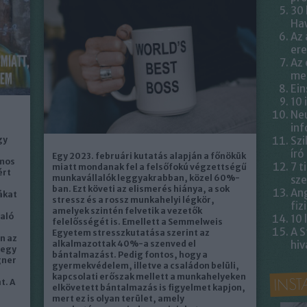
30 
Ha
Az 
er
Az 
meg
Ein
10 
Neu
inf
gy
Szi
író
Egy 2023. februári kutatás alapján a főnökük
omos
7 t
miatt mondanak fel a felsőfokú végzettségű
ért
munkavállalók leggyakrabban, közel 60%-
sze
ban. Ezt követi az elismerés hiánya, a sok
Ang
ákat
stressz és a rossz munkahelyi légkör,
fiz
amelyek szintén felvetik a vezetők
aló
10 
felelősségét is. Emellett a Semmelweis
A S
Egyetem stresszkutatása szerint az
n az
alkalmazottak 40%-a szenved el
hiv
 egy
bántalmazást. Pedig fontos, hogy a
gner
gyermekvédelem, illetve a családon belüli,
kapcsolati erőszak mellett a munkahelyeken
INS
t. A
elkövetett bántalmazás is figyelmet kapjon,
mert ez is olyan terület, amely