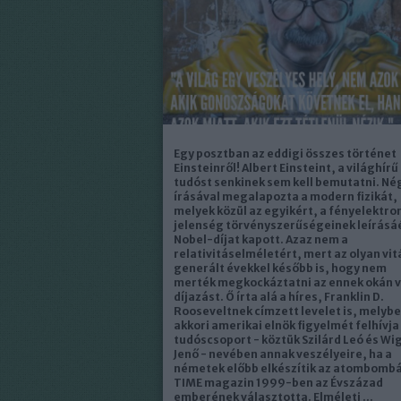
Egy posztban az eddigi összes történet
Einsteinről! Albert Einsteint, a világhírű
tudóst senkinek sem kell bemutatni. Né
írásával megalapozta a modern fizikát,
melyek közül az egyikért, a fényelektr
jelenség törvényszerűségeinek leírásá
Nobel-díjat kapott. Azaz nem a
relativitáselméletért, mert az olyan vit
generált évekkel később is, hogy nem
merték megkockáztatni az ennek okán v
díjazást. Ő írta alá a híres, Franklin D.
Rooseveltnek címzett levelet is, melybe
akkori amerikai elnök figyelmét felhívja
tudóscsoport - köztük Szilárd Leó és Wi
Jenő - nevében annak veszélyeire, ha a
németek előbb elkészítik az atombombá
TIME magazin 1999-ben az Évszázad
emberének választotta. Elméleti ...