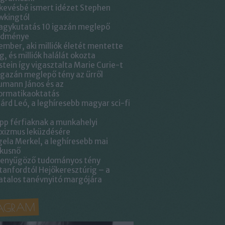
kevésbé ismert idézet Stephen
wkingtól
agykutatás 10 igazán meglepő
edménye
ember, aki milliók életét mentette
, és milliók halálát okozta
stein így vigasztalta Marie Curie-t
igazán meglepő tény az űrről
mann János és az
ormatikaoktatás
lárd Leó, a leghíresebb magyar sci-fi
ipp férfiaknak a munkahelyi
xizmus leküzdésére
ela Merkel, a leghíresebb mai
ikusnő
lenyűgöző tudományos tény
tanfordtól Hejőkeresztúrig – a
atalos tanévnyitó margójára
TAGRAM