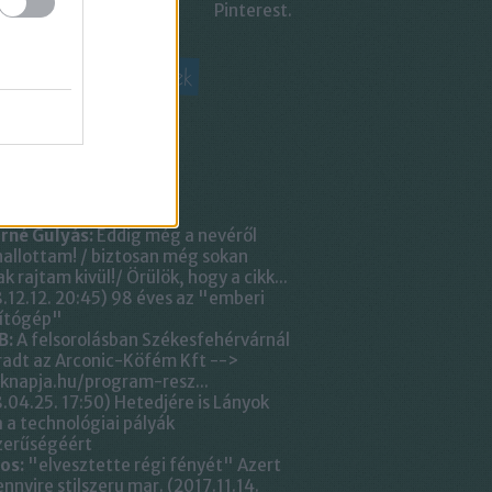
Pinterest.
atásról mindenkinek
ag.hu
 topikok
rné Gulyás:
Eddig még a nevéről
allottam! / biztosan még sokan
k rajtam kivül!/ Örülök, hogy a cikk...
.12.12. 20:45
)
98 éves az "emberi
ítógép"
B:
A felsorolásban Székesfehérvárnál
adt az Arconic-Köfém Kft -->
knapja.hu/program-resz...
.04.25. 17:50
)
Hetedjére is Lányok
 a technológiai pályák
zerűségéért
os:
"elvesztette régi fényét" Azert
nnyire stilszeru mar.
(
2017.11.14.