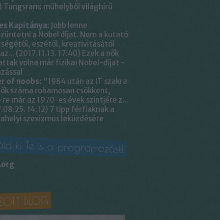
)
Tungsram: műhelyből világhírű
es Kapitánya:
Jobb lenne
üntetni a Nobel díjat. Nem a kutató
ségétől, eszétől, kreativitásától
az...
(
2017.11.13. 17:40
)
Ezek a nők
ttak volna már fizikai Nobel-díjat -
zással
r of noobs:
"1984 után az IT szakra
nők száma rohamosan csökkent,
re már az 1970-es évek szintjére z...
.08.25. 14:12
)
7 tipp férfiaknak a
ahelyi szexizmus leküzdésére
ld ki Te is a programozást!
.org
ZOTT BLOG