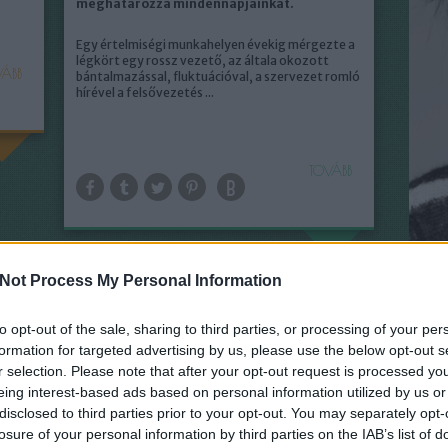
meghatározza mindennapjainkat.
Egy értelmiségi munkahelyen évekig mérgezte a
légkört egy rossz vezető, az általa okozott
ÁBB
bántalmazással, fluktuációval, a szervezet romló
hírével a felsővezetés ...
TOVÁBB
Not Process My Personal Information
to opt-out of the sale, sharing to third parties, or processing of your per
Libri
formation for targeted advertising by us, please use the below opt-out s
r selection. Please note that after your opt-out request is processed y
eing interest-based ads based on personal information utilized by us or
disclosed to third parties prior to your opt-out. You may separately opt-
losure of your personal information by third parties on the IAB’s list of