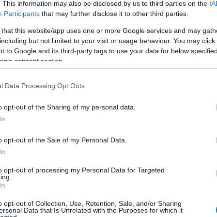
. This information may also be disclosed by us to third parties on the
IA
Participants
that may further disclose it to other third parties.
 that this website/app uses one or more Google services and may gath
including but not limited to your visit or usage behaviour. You may click 
 to Google and its third-party tags to use your data for below specifi
ogle consent section.
l Data Processing Opt Outs
A BM
o opt-out of the Sharing of my personal data.
In
lany
2023. dec 22.
Mi történt idén a
o opt-out of the Sale of my Personal Data.
In
mesterséges
Tudo
ú
intelligenciával
to opt-out of processing my Personal Data for Targeted
ing.
kapcsolatos pánikkal?
In
írta:
KovácsBernadett
o opt-out of Collection, Use, Retention, Sale, and/or Sharing
ersonal Data that Is Unrelated with the Purposes for which it
lected.