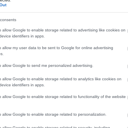
Out
consents
o allow Google to enable storage related to advertising like cookies on
evice identifiers in apps.
o allow my user data to be sent to Google for online advertising
Infor
s.
to allow Google to send me personalized advertising.
isze.
A Goldman Sachs szerint a ChatGPT és más
AI-eszközök 7%-kal is növelhetik a globális
atot
GDP-t, miközben 300 millió munkavállaló
o allow Google to enable storage related to analytics like cookies on
Nők 
ik a
állását váltanák ki. Az új technológiák régóta
evice identifiers in apps.
,
ígérik, hogy feleslegessé teszik még
magukat a programozókat is. Mekkora
noka
ennek az esélye?
o allow Google to enable storage related to functionality of the website
ént
alt,
Az OpenAI ChatGPT új korszakot nyitott - olyan
korszakot, melyben a mesterséges intelligencia
Pinter
o allow Google to enable storage related to personalization.
vágyálomból nagyon is valós, fenyegető
t a
kérdéssé vált a munkavállalók számára. Úgy tűnt,
,
nincs olyan dolog, amit ne tudna megtenni. Tavaly
o allow Google to enable storage related to security, including