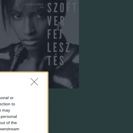
sonal or
ection to
ou may
 personal
out of the
 downstream