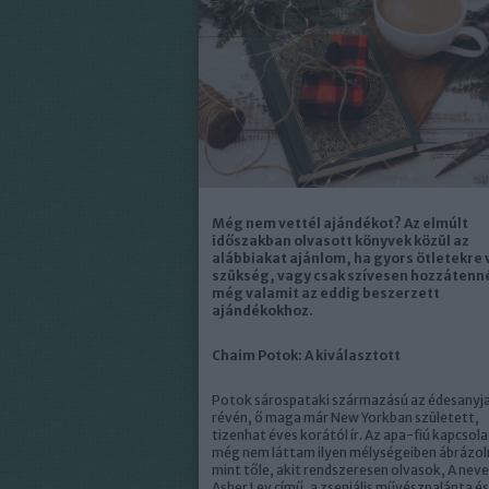
Még nem vettél ajándékot? Az elmúlt
időszakban olvasott könyvek közül az
alábbiakat ajánlom, ha gyors ötletekre 
szükség, vagy csak szívesen hozzátenn
még valamit az eddig beszerzett
ajándékokhoz.
Chaim Potok: A kiválasztott
Potok sárospataki származású az édesanyj
révén, ő maga már New Yorkban született,
tizenhat éves korától ír. Az apa-fiú kapcsol
még nem láttam ilyen mélységeiben ábrázoln
mint tőle, akit rendszeresen olvasok, A nev
Asher Lev című, a zseniális művészpalánta és