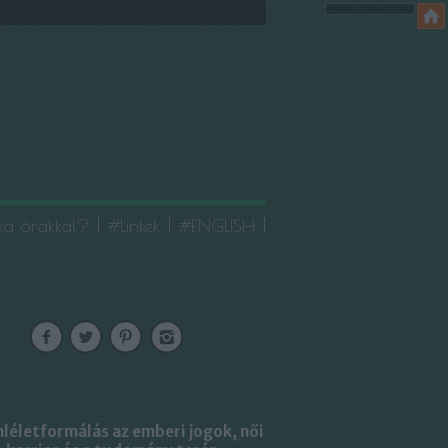
ika órákkal?
#Linkek
#ENGLISH
léletformálás az emberi jogok, női