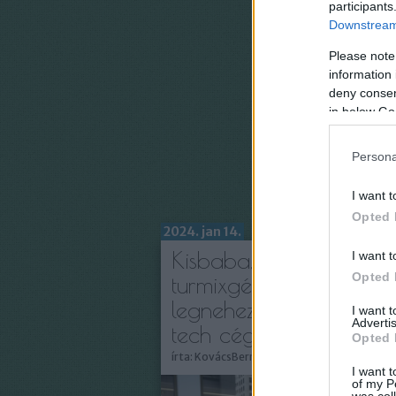
participants
Downstream 
Please note
information 
deny consent
in below Go
Persona
I want t
Opted 
2024. jan 14.
Kisbaba, apáca,
I want t
Opted 
turmixgép – a 10
legnehezebb állásinterj
I want 
Advertis
tech cégeknél
Opted 
írta:
KovácsBernadett
I want t
of my P
was col