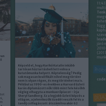
11:43
multi
Tenk
megsz
tehet
függ 
kapha
szava
leade
járó 
2010-
(
2017
van
munk
él
Képzeld el, hogy Karikó Katalin inkább
Próbá
tartósan háztartásbeli lett volna a
kutatómunka helyett. Képtelenség? Pedig
sok magasan kvalifikált nővel megtörtént
code
nem is olyan régen, és megtörténhet ma is.
Például az 1990-es években a Harvard üzleti
a
karán diplomázott nők több mint fele később
végleg elhagyta a munkaerőpiacot – írja
atot
DÍJA
Sheryl Sandberg. Ez a legjobb üzleti képzés a
i,
világon, a jelentkezők tizedét veszik fel és a
em
tandíj csillagászati: átszámítva akár 62
 a