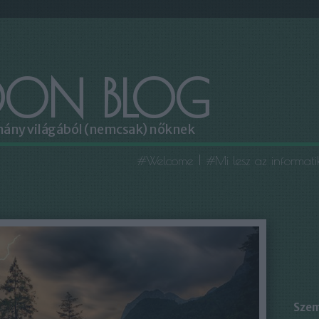
ON BLOG
omány világából (nemcsak) nőknek
#Welcome
#Mi lesz az informat
Szem