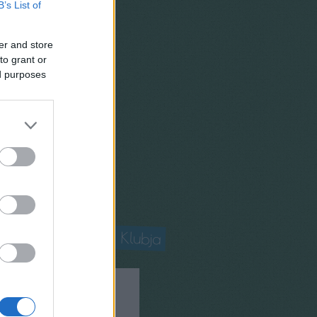
B’s List of
er and store
to grant or
ed purposes
E oldala nőknek
oknapja.vik.bme.hu
mányos Újságírók Klubja