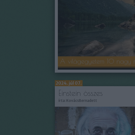
A világegyetem 10 nagy r
2024. júl 07.
Einstein összes
írta:
KovácsBernadett