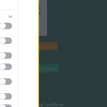
matika Tanárok Egyesülete
hu
a Tudományban Egyesület
tud.hu
est
Visit Monsoon Info Blog's profile on