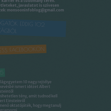
karrier és a tudomány terén.
tleteket, javaslatot is szívesen
zek: monsooninfoblog@gmail.com
OGATÓK EDDIG 102
ZÁGBÓL
ESS FACEBOOKON
15
ilágegyetem 10 nagy rejtélye
kevésbé ismert idézet Albert
steintől
hihetetlen tény, amit tudnod kell
ert Einsteinről
menő oktatójáték, hogy megtanulj
ogramozni