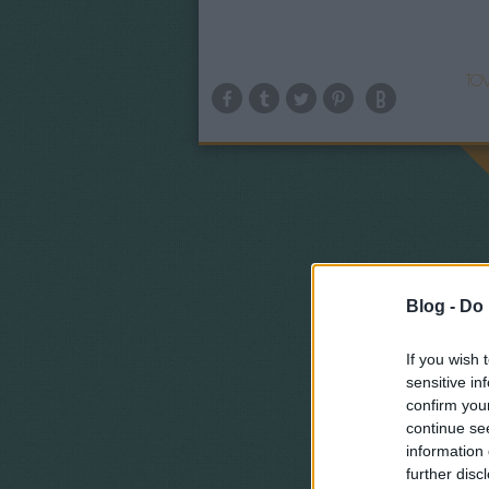
TOV
Blog -
Do 
If you wish 
sensitive in
confirm you
continue se
information 
further disc